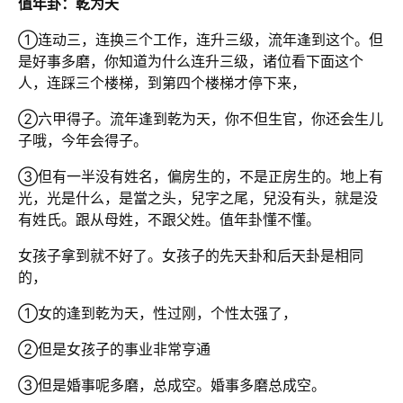
值年卦：乾为天
①连动三，连换三个工作，连升三级，流年逢到这个。但
是好事多磨，你知道为什么连升三级，诸位看下面这个
人，连踩三个楼梯，到第四个楼梯才停下来，
②六甲得子。流年逢到乾为天，你不但生官，你还会生儿
子哦，今年会得子。
③但有一半没有姓名，偏房生的，不是正房生的。地上有
光，光是什么，是當之头，兒字之尾，兒没有头，就是没
有姓氏。跟从母姓，不跟父姓。值年卦懂不懂。
女孩子拿到就不好了。女孩子的先天卦和后天卦是相同
的，
①女的逢到乾为天，性过刚，个性太强了，
②但是女孩子的事业非常亨通
③但是婚事呢多磨，总成空。婚事多磨总成空。