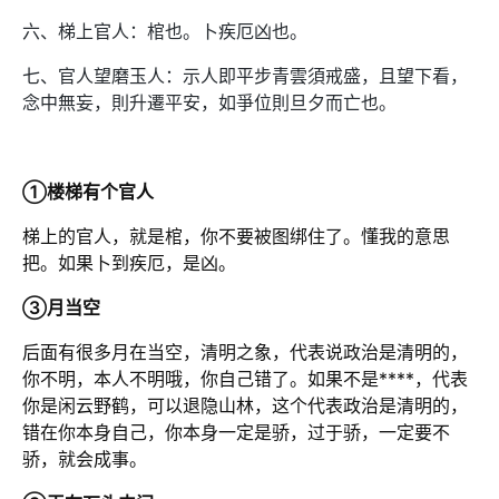
六、梯上官人：棺也。卜疾厄凶也。
七、官人望磨玉人：示人即平步青雲須戒盛，且望下看，
念中無妄，則升遷平安，如爭位則旦夕而亡也。
①楼梯有个官人
梯上的官人，就是棺，你不要被图绑住了。懂我的意思
把。如果卜到疾厄，是凶。
③月当空
后面有很多月在当空，清明之象，代表说政治是清明的，
你不明，本人不明哦，你自己错了。如果不是****，代表
你是闲云野鹤，可以退隐山林，这个代表政治是清明的，
错在你本身自己，你本身一定是骄，过于骄，一定要不
骄，就会成事。