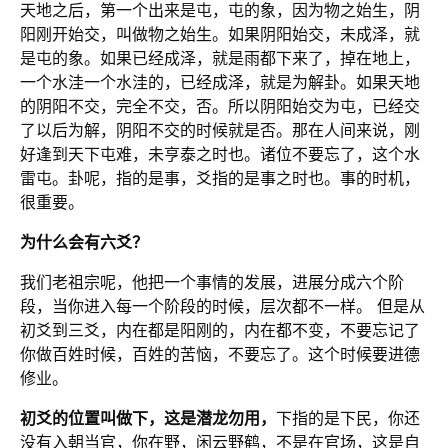
天地之后，第一个出来是屯，屯的象，因为物之始生，阴
阳刚开始交，叫做物之始生。如果阴阳始交，未成泽，就
是屯的象。如果已经成泽，就是雨都下来了，掉在地上，
一个水洼一个水洼的，已经成泽，就是为解卦。如果天地
的阴阳不交，完全不交，否。所以阴阳始交为屯，已经交
了以后为解，阴阳不交的时候就是否。那在人间来说，刚
好逢到天下屯难，未亨泰之时也。诸位不要忘了，这个水
雷屯。卦呢，指的是事，爻指的是事之时也。事的时机，
很重要。
为什么会有六爻？
我们老祖宗呢，他把一个事情的发展，进展分成六个阶
段，当你进入每一个阶段的时候，层次都不一样。
但是从
初爻到三爻，内在都是阳刚的，内在都不变，不要忘记了
你做百姓时候，百姓的苦恼，不要忘了。这个时候要进德
修业。
初爻的位置叫做下，这是潜龙勿用，
下指的是下民，你还
没有入朝当官，你在野，闲云野鹤，不是在官场，这是自