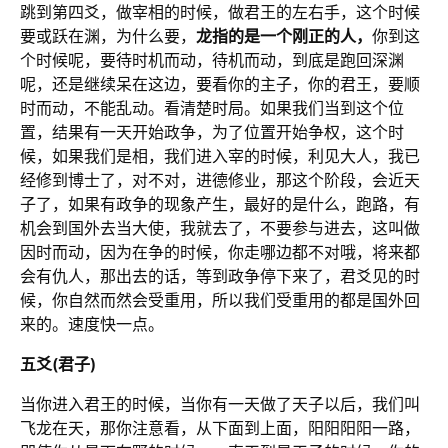
跳到第四爻，做宰相的时候，做君王的左右手，这个时候
要或跃在渊，为什么要，
龙指的是一个刚正的人，
你到这
个时候呢，要待时机而动，待机而动，到底是跑回深渊
呢，还是继续呆在这边，要看你的主子，你的君王，要顺
时而动，不能乱动。看清楚时局。如果我们当到这个位
置，结果有一天开始政争，为了位置开始争权，这个时
候，如果我们是相，我们进入宰的时候，利见大人，我已
经修到博士了，对不对，进德修业，那这个阶段，会近天
子了，如果有政争的现象产生，最好的是什么，跑路，有
机会到国外去当大使，我就去了，不要参与进去，这叫做
因时而动，因为在争的时候，你走哪边都不对哦，将来都
会有仇人，那出去的话，等到政争停下来了，君爻见的时
候，你自然而然会受重用，所以我们受重用的都是国外回
来的。速度快一点。
五爻(君子)
当你进入君王的时候，当你有一天做了天子以后，我们叫
飞龙在天，那你注意看，从下面到上面，阳阳阳阳一路，