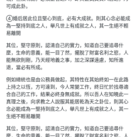
可成此卦。
④婚后居此位且堅心到底，必有大成就。則其心念必能成
為一堅持到底之人，舉凡世上有成就之人，其一生絕不輕
易離開
其位，堅守原則，認清自己的實力，知道自己要追尋什
麼，生命的意義，能一目了然，擺脫了財富名利之慾，人
能無欲則剛，乃天經地義之事，加之深謀遠慮，知所進
退，當必有所成。
例如總統也是由公務員做起，其特性在其始終如一在此路
上持之以恆，方可達到，今人常變工作，終日忙於找尋適
合自己的工作，結果必終身無成就。所以吾人在知曉此一
真理之後，向求教之人說服其能居乾為天之卦位，則其心
念必能成為一堅持到底之人，舉凡世上有成就之人，其一
生絕不輕易離開
其位，堅守原則，認清自己的實力，知道自己要追尋什
麼，生命的意義，能一目了然，擺脫了財富名利之慾，人