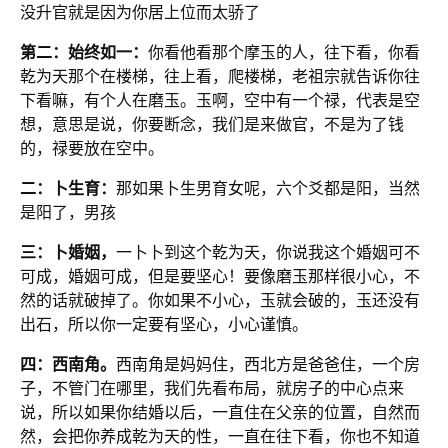
没升官就是因为你居上位而太骄了
第二：始终如一：
你看他看那个摩玉的人，往下看，你看
乾为天那个在楼梯，往上看，爬楼梯，老祖宗就告诉你往
下看嘛，有个人在磨玉。玉啊，空中有一个禄，代表是空
想，意思是说，你要断念，我们是来做官，不是为了钱
的，禄要放在空中。
二：卜生育：
那如果卜生男育女呢，六个爻都是阳，当然
是阳了，男孩
三：卜婚姻，
一卜卜到这个乾为天，你说我这个婚姻可不
可成，婚姻可成，但是要坚心！要像磨玉那样很小心，不
然的话就破掉了。你如果不小心，玉就会破的，玉还没有
出石，所以你一定要有坚心，小心谨慎。
四：西南角。
西南角是妈妈住，西北方是爸爸住，一个房
子，不管门在哪里，我们先看布局，就房子的中心点来
说，所以如果你结婚以后，一直住在父亲的位置，自然而
然，会把你养成乾为天的性，一直在往下看，你也不知道