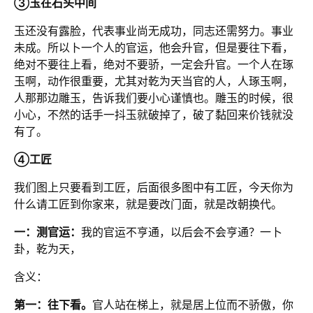
③玉在石头中间
玉还没有露脸，代表事业尚无成功，同志还需努力。事业
未成。所以卜一个人的官运，他会升官，但是要往下看，
绝对不要往上看，绝对不要骄，一定会升官。
一个人在琢
玉啊，动作很重要，尤其对乾为天当官的人，人琢玉啊，
人那那边雕玉，告诉我们要小心谨慎也。雕玉的时候，很
小心，不然的话手一抖玉就破掉了，破了黏回来价钱就没
有了。
④工匠
我们图上只要看到工匠，后面很多图中有工匠，今天你为
什么请工匠到你家来，就是要改门面，就是改朝换代。
一：测官运：
我的官运不亨通，以后会不会亨通？一卜
卦，乾为天，
含义：
第一：往下看。
官人站在梯上，就是居上位而不骄傲，你