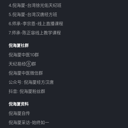
4.倪海厦-台湾徐光佑天纪班
5.倪海厦-台湾汉唐经方班
6.师承-李宗恩-线上直播课程
7.师承-陈正容线上教学课程
倪海厦社群
倪海厦中医10群
天纪易经⑧群
倪海厦中医微信群
公众号: 倪海厦经方汉唐
抖音: 倪海厦粉丝群
倪海厦资料
倪海厦自传
倪海厦采访-始终如一