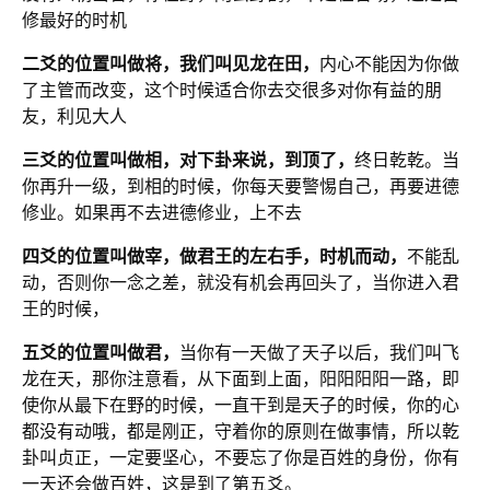
修最好的时机
二爻的位置叫做将，我们叫见龙在田，
内心不能因为你做
了主管而改变，这个时候适合你去交很多对你有益的朋
友，利见大人
三爻的位置叫做相，对下卦来说，到顶了，
终日乾乾。当
你再升一级，到相的时候，你每天要警惕自己，再要进德
修业。如果再不去进德修业，上不去
四爻的位置叫做宰，做君王的左右手，时机而动，
不能乱
动，否则你一念之差，就没有机会再回头了，当你进入君
王的时候，
五爻的位置叫做君，
当你有一天做了天子以后，我们叫飞
龙在天，那你注意看，从下面到上面，阳阳阳阳一路，即
使你从最下在野的时候，一直干到是天子的时候，你的心
都没有动哦，都是刚正，守着你的原则在做事情，所以乾
卦叫贞正，一定要坚心，不要忘了你是百姓的身份，你有
一天还会做百姓，这是到了第五爻。