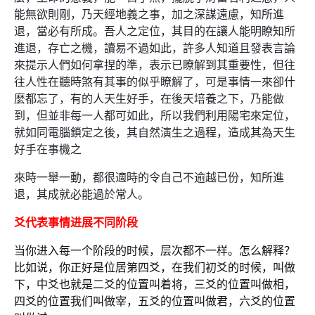
能無欲則剛，乃天經地義之事，加之深謀遠慮，知所進
退，當必有所成。吾人之定位，其目的在讓人能明瞭知所
進退，存亡之機，讀易不過如此，許多人知道且發表言論
來提示人們如何拿捏的準，表示已瞭解到其重要性，但往
往人性在聽時煞有其事的似乎瞭解了，可是事情一來卻什
麼都忘了，有的人天生好手，在後天培養之下，乃能做
到，但並非每一人都可如此，所以我們利用陽宅來定位，
就如同電腦鎖定之後，其自然演生之過程，造成其為天生
好手在事機之
來時一舉一動，都很適時的令自己不逾越已份，知所進
退，其成就必能過於常人。
爻代表事情进展不同阶段
当你进入每一个阶段的时候，层次都不一样。怎么解释？
比如说，你正好是位居第四爻，在我们初爻的时候，叫做
下，中爻也就是二爻的位置叫着将，三爻的位置叫做相，
四爻的位置我们叫做宰，五爻的位置叫做君，六爻的位置