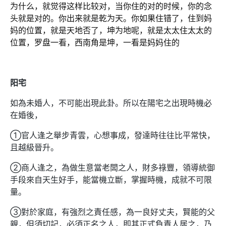
为什么，就觉得这样比较对，当你住的对的时候，你的念
头就是对的。你出来就是乾为天。你如果住错了，住到妈
妈的位置，就是天地否了，坤为地呢，就是太太住太太的
位置，罗盘一看，西南角是坤，一看是妈妈住的
阳宅
如為未婚人，不可能出現此卦。所以在陽宅之出現時機必
在婚後，
①官人逢之舉步青雲，心想事成，發達時往往比平常快，
且越級晉升。
②商人逢之，為做生意當老闆之人，財多祿豐，領導統御
手段來自天生好手，能當機立斷，掌握時機，成就不可限
量。
③對於家庭，有強烈之責任感，為一良好丈夫，賢能的父
親，但須切記，必須正名之人，即其正式負責人居之，乃