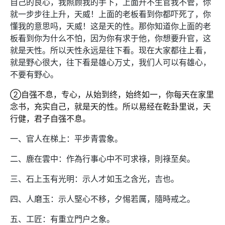
自己的良心，我照顾我的手下，上面升不生官我不管，你
就一步步往上升，天威！上面的老板看到你都吓死了，你
懂我的意思吗，天威！这是天的性。那你知道你上面的老
板看到你为什么不怕，因为你有求于他，你想要升官，这
就是天性。所以天性永远是往下看。现在大家都往上看，
就是野心很大，往下看是雄心万丈，我们人可以有雄心，
不要有野心。
②自强不息，专心，从始到终，始终如一，你每天在家里
念书，充实自己，就是天的性。所以易经在乾卦里说，天
行健，君子自强不息。
一、官人在梯上：平步青雲象。
二、鹿在雲中：作為行事心中不可求祿，則祿至矣。
三、石上玉有光明：示人才如玉之含光，吉也。
四、人磨玉：示人堅心不移，夕惕若厲，隨時戒之。
五、工匠：有重立門户之象。