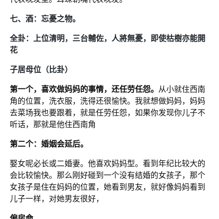
七、酒：忘憂之物。
全卦：上位清明，三台輔佐，人將無憂，即使枯樹亦能開
花
子居母位（比卦）
第一个，喜欢做妈妈的事情，还任劳任怨。
从小就住西南
角的位置，洗衣服，洗得还很愉快。我就想做妈妈，妈妈
去菜场我也要跟着，就是任劳任怨，如果你发现你儿子不
听话，那就是他住西南角
第二个：婚姻会延后。
娶女呢必长或二婚妻。他喜欢妈妈型。看到年纪比较大的
会比较愉快。那么刚好碰到一个没有结婚的女孩子，那个
女孩子是住在妈妈的位置，她看到男友，就好像妈妈看到
儿子一样，对她男友很好，
偏房命