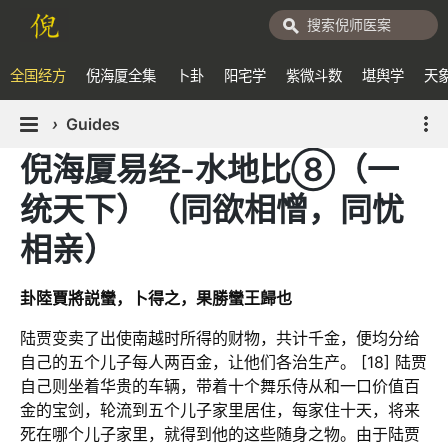
全国经方
倪海厦全集
卜卦
阳宅学
紫微斗数
堪舆学
天
›
Guides
倪海厦易经-水地比⑧（一
统天下）（同欲相憎，同忧
相亲）
卦陸賈將説蠻，卜得之，果勝蠻王歸也
陆贾变卖了出使南越时所得的财物，共计千金，便均分给
自己的五个儿子每人两百金，让他们各治生产。 [18] 陆贾
自己则坐着华贵的车辆，带着十个舞乐侍从和一口价值百
金的宝剑，轮流到五个儿子家里居住，每家住十天，将来
死在哪个儿子家里，就得到他的这些随身之物。由于陆贾