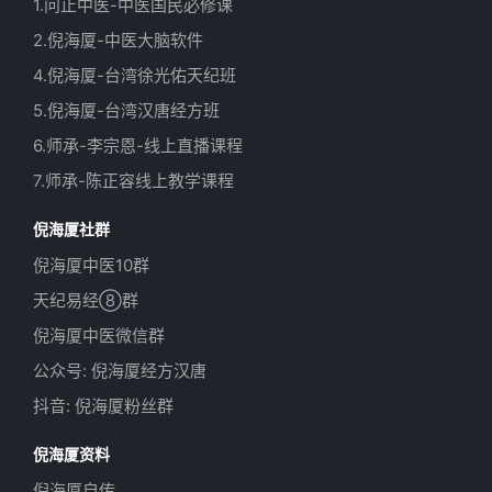
1.问止中医-中医国民必修课
2.倪海厦-中医大脑软件
4.倪海厦-台湾徐光佑天纪班
5.倪海厦-台湾汉唐经方班
6.师承-李宗恩-线上直播课程
7.师承-陈正容线上教学课程
倪海厦社群
倪海厦中医10群
天纪易经⑧群
倪海厦中医微信群
公众号: 倪海厦经方汉唐
抖音: 倪海厦粉丝群
倪海厦资料
倪海厦自传