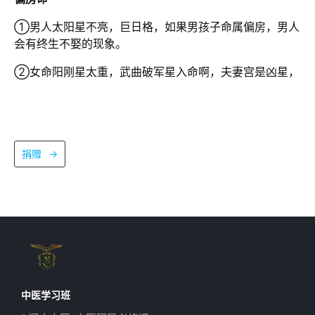
①男人太阳星不亮，巨日格，如果男孩子命属偏房，男人
会有终生不娶的现象。
②女命阳刚星太重，武曲破军星入命啊，夫妻宫是凶星，
捐赠
→
中医学习班