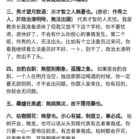
三、秀才望月飲酒：示才智之人無憂也。(亦示：作秀之
人，於政治清明時，無法出頭〕
代表才智的人无忧。我是
教务长我准备退休了但我又放不下这个学校，你不要忧
虑，退休好了，不会有什么你担心的事情发生。第二个
呢，作秀的人，无法出头。比如有个立法委员过来问，你
看我继续看立法委员好不好，一卜，别干了，政治太清明
了，你出不了头。
四、自酌自斟：無慾則剛象，孤獨之象。
如果是自酌自
斟，一个人在明月当空，独自那那边喝酒的时候，你一定
要无欲则刚，才不会出问题，你跟人家来往，你有目的，
你就会无问题。
五、藥爐在高處：無病無災，故不需用藥也。
六、枯樹開花：晚發也。示心有誠，制度立，事必成。
枯
树开会，晚发。也可以说从头到尾代表有志者事竟成。你
只要一心一意地往前走，有志者事竟成。枯树都会开花，
代表晚发型。耳珠朝嘴代表晚发。