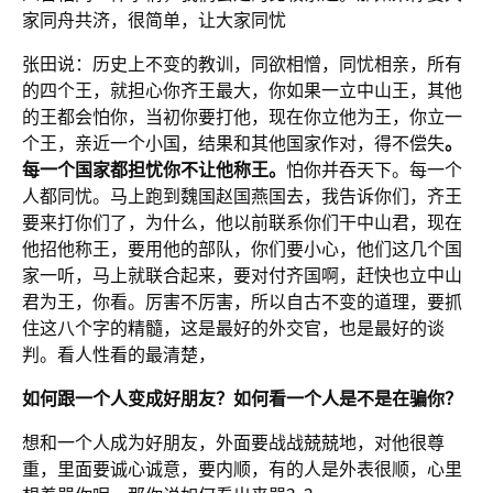
家同舟共济，很简单，让大家同忧
张田说：历史上不变的教训，同欲相憎，同忧相亲，所有
的四个王，就担心你齐王最大，你如果一立中山王，其他
的王都会怕你，当初你要打他，现在你立他为王，你立一
个王，亲近一个小国，结果和其他国家作对，得不偿失
。
每一个国家都担忧你不让他称王。
怕你并吞天下。每一个
人都同忧。马上跑到魏国赵国燕国去，我告诉你们，齐王
要来打你们了，为什么，他以前联系你们干中山君，现在
他招他称王，要用他的部队，你们要小心，他们这几个国
家一听，马上就联合起来，要对付齐国啊，赶快也立中山
君为王，你看。厉害不厉害，所以自古不变的道理，要抓
住这八个字的精髓，这是最好的外交官，也是最好的谈
判。看人性看的最清楚，
如何跟一个人变成好朋友？如何看一个人是不是在骗你？
想和一个人成为好朋友，外面要战战兢兢地，对他很尊
重，里面要诚心诚意，要内顺，有的人是外表很顺，心里