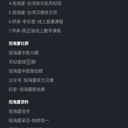
4.倪海厦-台湾徐光佑天纪班
5.倪海厦-台湾汉唐经方班
6.师承-李宗恩-线上直播课程
7.师承-陈正容线上教学课程
倪海厦社群
倪海厦中医10群
天纪易经⑧群
倪海厦中医微信群
公众号: 倪海厦经方汉唐
抖音: 倪海厦粉丝群
倪海厦资料
倪海厦自传
倪海厦采访-始终如一