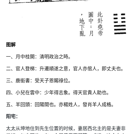
图解
一、月中桂開：清明政治之時。
二、官人登梯：升遷順遂之意，官人亦倌人，即丈夫也。
三、鹿銜書：受天子恩賜祿位。
四、小兒在雲中：少年得志象。得天官貴人助也。
五、羊回頭：回陽間也。亦楊姓人，發肖羊人成格。
阳宅：
太太从坤地住到先生位置的时候，妻居西北主的是夫妻非