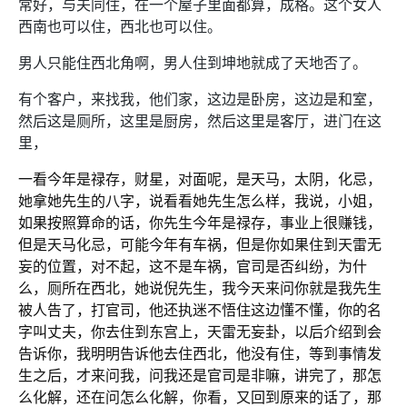
常好，与夫同住，在一个屋子里面都算，成格。这个女人
西南也可以住，西北也可以住。
男人只能住西北角啊，男人住到坤地就成了天地否了。
有个客户，来找我，他们家，这边是卧房，这边是和室，
然后这是厕所，这里是厨房，然后这里是客厅，进门在这
里，
一看今年是禄存，财星，对面呢，是天马，太阴，化忌，
她拿她先生的八字，说看看她先生怎么样，我说，小姐，
如果按照算命的话，你先生今年是禄存，事业上很赚钱，
但是天马化忌，可能今年有车祸，但是你如果住到天雷无
妄的位置，对不起，这不是车祸，官司是否纠纷，为什
么，厕所在西北，她说倪先生，我今天来问你就是我先生
被人告了，打官司，他还执迷不悟住这边懂不懂，你的名
字叫丈夫，你去住到东宫上，天雷无妄卦，以后介绍到会
告诉你，我明明告诉他去住西北，他没有住，等到事情发
生之后，才来问我，问我还是官司是非嘛，讲完了，那怎
么化解，还在问怎么化解，你看，又回到原来的话了，那