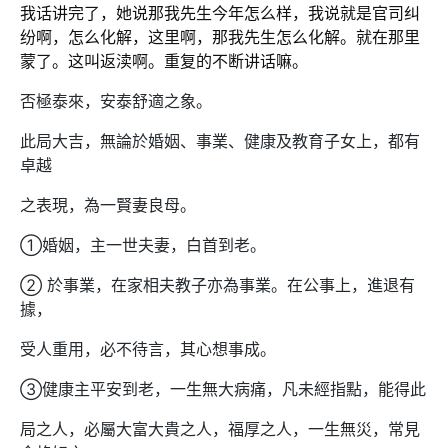
我话讲完了，她说那我先生今年怎么样，我说就是官司纠
纷啊，怎么化解，这里啊，那我先生怎么化解。就在那里
蒙了。这叫返渎啊。重复的不断讲话嘛。
否極泰來，安泰舒適之象。
此局大吉，無論於婚姻、事業、健康及教育子女上，都有
卓越
之表現，為一賢妻良母。
①婚姻，主一世夫妻，白首到老。
② 於事業，在家相夫教子亦為事業。在公事上，進退有
據，
受人重用，必不待言，其心想事成。
③健康主平安到老，一生無大病痛，凡未經指點，能得此
局之人，必屬大富大貴之人，福厚之人，一生無災，常見