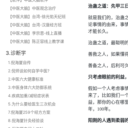
治蛊之道：先甲三
【中医大脑】中医观念治疗
【中医大脑】台湾-徐光佑天纪班
就是我们的，治蛊
论事情的由来，事
【中医大脑】台湾-汉唐经方班
才能长久。
【中医大脑】李宗恩-线上直播
【中医大脑】陈正容线上教学课
治蛊之道，最聪明
3.诊断学
善救之人，如果懂
1.倪海厦自传
善备之人，后利可
2.倪师谈如何自学中医?
只考虑眼前的利益
2.中医六大健康标准
3.中医身体六大防御系统
假如一个人考虑事
来了，比如我们一
4.疾病加重/减轻症状表
益，那你的心在哪
5.为什么要给医生三次机会
年，100年。
7.倪海厦259个经方方案
8.倪海厦针灸经验谈
阳刚的人遇到柔弱