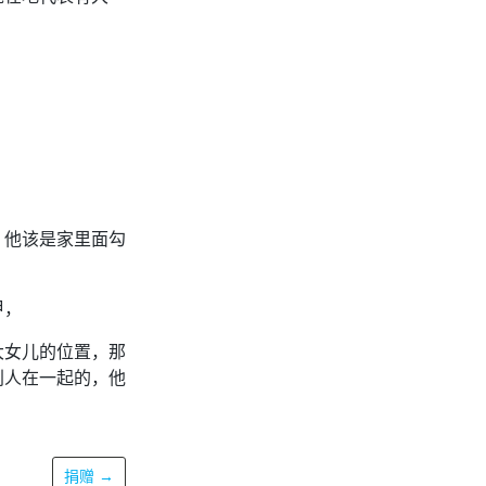
，他该是家里面勾
甲，
大女儿的位置，那
别人在一起的，他
捐赠
→