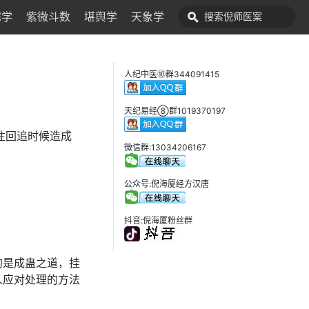
宅学
紫微斗数
堪舆学
天象学
人纪中医⑩群344091415
天纪易经⑧群1019370197
往回追时候造成
微信群:13034206167
公众号:倪海厦经方汉唐
抖音:倪海厦粉丝群
的是成蛊之道，挂
人应对处理的方法