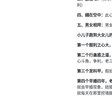
利）
四、錢在空中：
此
五、男女相拜：
男
小儿子跑到大女儿
第一个图利之心大
第二个行蛊惑之道
心斗角，争利，老
第三个发科甲，
假
第四个早婚四年，
就会早婚现象，结
就每天在那里挖墙