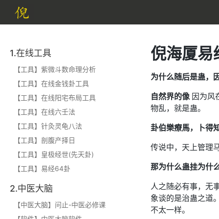
倪海厦易
1.在线工具
【工具】紫微斗数命理分析
为什么随后是蛊，
【工具】在线金钱卦工具
自然界的像
因为风
【工具】在线阳宅布局工具
物乱，就是蛊。
【工具】在线六壬法
【工具】针灸灵龟八法
卦伯樂療馬，卜得
【工具】剖腹产择日
传说中，天上管理
【工具】皇极经世(先天卦)
那为什么蛊挂为什
【工具】易经64卦
人之随必有事，无
2.中医大脑
象谈的是治蛊之道
【中医大脑】问止-中医必修课
不太一样。
【软件】中医大脑软件