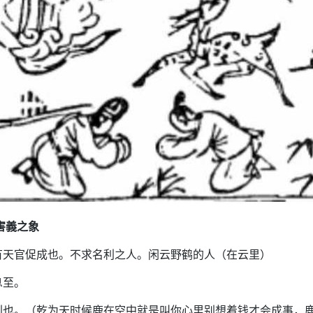
害義之象
有天官促成也。不求名利之人。闲云野鹤的人（在云里）
息至。
利也。（乾为天时候鹿在空中就是叫你心里别想着钱才会成事，