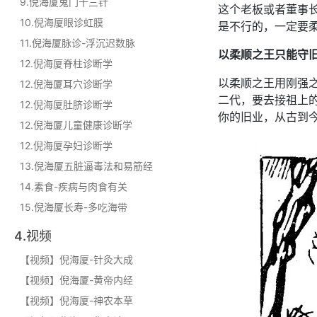
9.倪海厦鬼门十三针
这个老板或者董事
10.倪海厦眼诊虹膜
是不行的，一定要
11.倪海厦脉诊-浮沉迟数脉
以柔顺之王只能守
12.倪海厦脊柱诊断学
以柔顺之王用刚强
12.倪海厦耳穴诊断学
二代，要去接祖上
12.倪海厦肚脐诊断学
你的旧业，从古到
12.倪海厦儿童健康诊断学
12.倪海厦孕妇诊断学
13.倪海厦五脏逼毒法和易筋经
14.素食-疾病与肉食有关
15.倪海厦长寿-多吃海带
4.视频
【视频】倪海厦-针灸大成
【视频】倪海厦-黄帝内经
【视频】倪海厦-神农本草