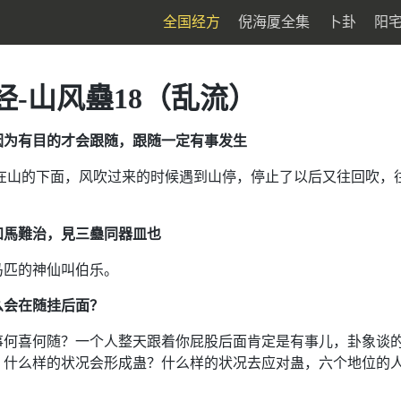
全国经方
倪海厦全集
卜卦
阳
经-山风蠱18（乱流）
因为有目的才会跟随，跟随一定有事发生
在山的下面，风吹过来的时候遇到山停，停止了以后又往回吹，
知馬難治，見三蠱同器皿也
马匹的神仙叫伯乐。
么会在随挂后面？
事何喜何随？一个人整天跟着你屁股后面肯定是有事儿，卦象谈
。什么样的状况会形成蛊？什么样的状况去应对蛊，六个地位的