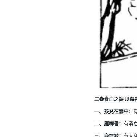
三蠱食血之課 以惡
一、孩兒在雲中：
二、雁啣書：
有消
三、鹿在地：
有大