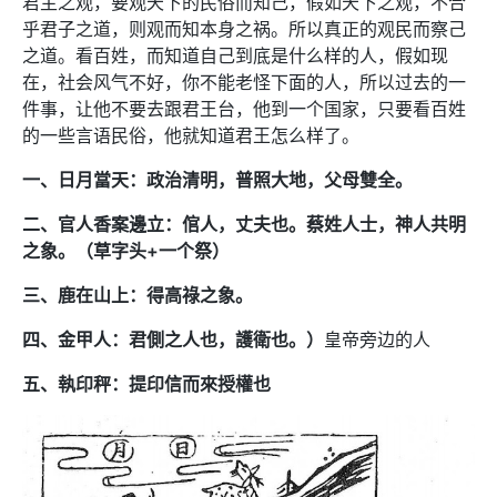
君主之观，要观天下的民俗而知己，假如天下之观，不合
乎君子之道，则观而知本身之祸。所以真正的观民而察己
之道。看百姓，而知道自己到底是什么样的人，假如现
在，社会风气不好，你不能老怪下面的人，所以过去的一
件事，让他不要去跟君王台，他到一个国家，只要看百姓
的一些言语民俗，他就知道君王怎么样了。
一、日月當天：政治清明，普照大地，父母雙全。
二、官人香案邊立：倌人，丈夫也。蔡姓人士，神人共明
之象。（草字头+一个祭）
三、鹿在山上：得高祿之象。
四、金甲人：君側之人也，護衛也。）
皇帝旁边的人
五、執印秤：提印信而來授權也