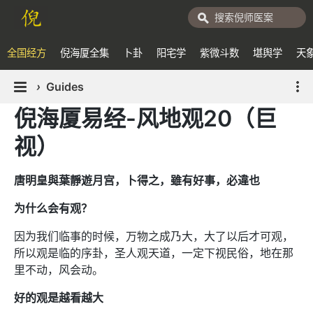
全国经方
倪海厦全集
卜卦
阳宅学
紫微斗数
堪舆学
天
›
Guides
倪海厦易经-风地观20（巨
视）
唐明皇與葉靜遊月宫，卜得之，雖有好事，必違也
为什么会有观？
因为我们临事的时候，万物之成乃大，大了以后才可观，
所以观是临的序卦，圣人观天道，一定下视民俗，地在那
里不动，风会动。
好的观是越看越大