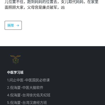
儿位置不住，跑到妈妈的位置去，女儿取代妈妈，在家里
面照顾大家，父母宫是廉贞破军，凶
捐赠
→
中医学习班
1.问止中医-中医国民必修课
2.倪海厦-中医大脑软件
4.倪海厦-台湾徐光佑天纪班
5.倪海厦-台湾汉唐经方班