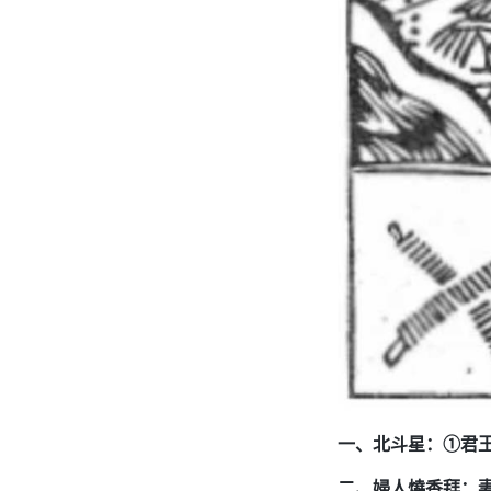
一、北斗星：①君王
二、婦人燒香拜：