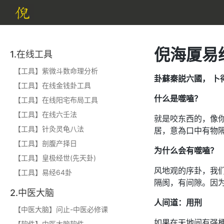
倪海厦易
1.在线工具
【工具】紫微斗数命理分析
卦蘇秦説六國， 卜
【工具】在线金钱卦工具
什么是噬嗑？
【工具】在线阳宅布局工具
【工具】在线六壬法
就是咬东西的，像
【工具】针灸灵龟八法
居，意為口中有物
【工具】剖腹产择日
为什么会有噬嗑？
【工具】皇极经世(先天卦)
风地观的序卦，我
【工具】易经64卦
隔阂，有间隙。因
2.中医大脑
人间道：用刑
【中医大脑】问止-中医必修课
如果在天地间有强
【软件】中医大脑软件