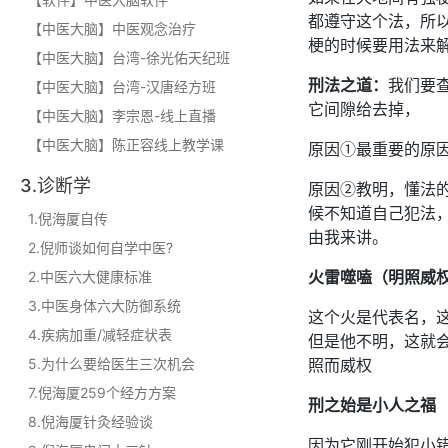
都遵守这个法，所
【中医大脑】中医观念治疗
梗的时候要用法来
【中医大脑】台湾-徐光佑天纪班
刑法之道：
我们要
【中医大脑】台湾-汉唐经方班
它间隙给去掉，
【中医大脑】李宗恩-线上直播
【中医大脑】陈正容线上教学课
原因①最重要的原
3.诊断学
原因②教明，懂法
候不知道自己犯法
1.倪海厦自传
由我来讲。
2.倪师谈如何自学中医?
2.中医六大健康标准
火雷噬嗑（明照威
3.中医身体六大防御系统
这个火是代表名，
4.疾病加重/减轻症状表
但是他不明，这就
5.为什么要给医生三次机会
照而威权
7.倪海厦259个经方方案
刑之始是小人之福
8.倪海厦针灸经验谈
因为它刚开始犯小