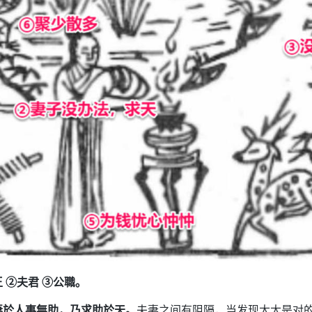
 ②夫君 ③公職。
妻於人事無助，乃求助於天。
夫妻之间有阻隔，当发现太太是对