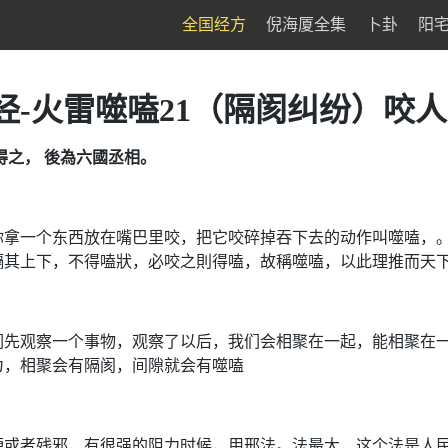
全国经方
倪海厦全集
卜卦
阳
经-火雷噬嗑21（隔阂纠纷）咬人
得之， 後為六國丞相。
你拿一个东西放在嘴巴里咬，把它咬碎掉吞下去的动作叫噬嗑，
隔其上下，不得嗑狀，必咬之則得嗑，故稱噬嗑，以此理推而天
们先观察一个事物，观察了以后，我们会相聚在一起，能相聚在
为，相聚会有隔阂，间隙就会有噬嗑
梗或者残邪，有很强的阻力时候，用邢法。法最大，这个法是人