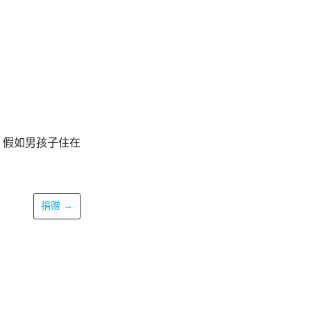
。假如男孩子住在
捐赠
→