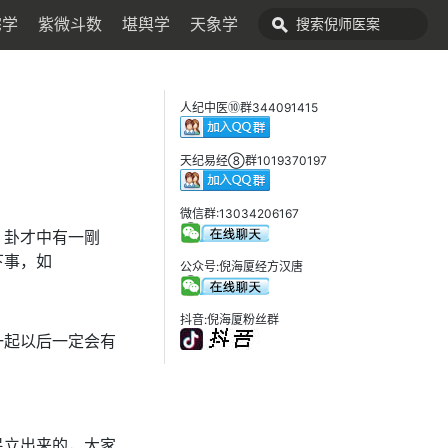
宅学
紫微斗数
堪舆学
天象学
人纪中医⑩群344091415
天纪易经⑧群1019370197
微信群:13034206167
。卦才中有一剛
下事，如
公众号:倪海厦经方汉唐
抖音:倪海厦粉丝群
一起以后一定会有
民立出来的，大家