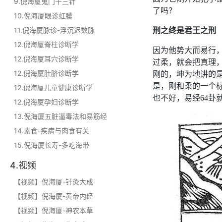
9.倪海厦鬼门十三针
了吗？
10.倪海厦眼诊虹膜
11.倪海厦脉诊-浮沉迟数脉
刑之终是君王之刑
12.倪海厦脊柱诊断学
因为他势大而易行
12.倪海厦耳穴诊断学
过柔，就会把真理
12.倪海厦肚脐诊断学
刚的，坤为地讲的
是，刚和柔的一个
12.倪海厦儿童健康诊断学
也不好，易经64卦
12.倪海厦孕妇诊断学
13.倪海厦五脏逼毒法和易筋经
14.素食-疾病与肉食有关
15.倪海厦长寿-多吃海带
4.视频
【视频】倪海厦-针灸大成
【视频】倪海厦-黄帝内经
【视频】倪海厦-神农本草