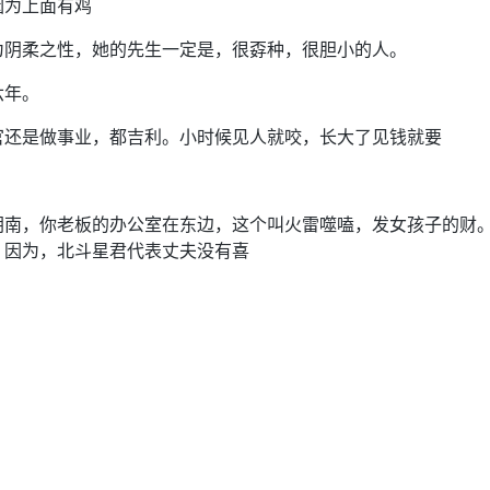
因为上面有鸡
为阴柔之性，她的先生一定是，很孬种，很胆小的人。
六年。
官还是做事业，都吉利。小时候见人就咬，长大了见钱就要
朝南，你老板的办公室在东边，这个叫火雷噬嗑，发女孩子的财
，因为，北斗星君代表丈夫没有喜