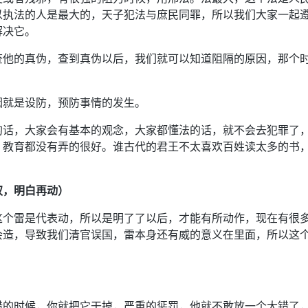
以执法的人是最大的，天子犯法与庶民同罪，所以我们大家一起
解决它。
查他的真伪，查到真伪以后，我们就可以知道阻隔的原因，那个
因就是设防，预防事情的发生。
的话，大家会有基本的观念，大家都懂法的话，就不会去犯罪了
，教育都没有弄的很好。谁古代的君王不太喜欢百姓读太多的书
权，明白再动）
这个雷是代表动，所以是明了了以后，才能有所动作，现在有很
会造，导致我们清官误国，雷本身还有威的意义在里面，所以这
错的时候，你就把它干掉，严重的惩罚，他就不敢放一个大错了