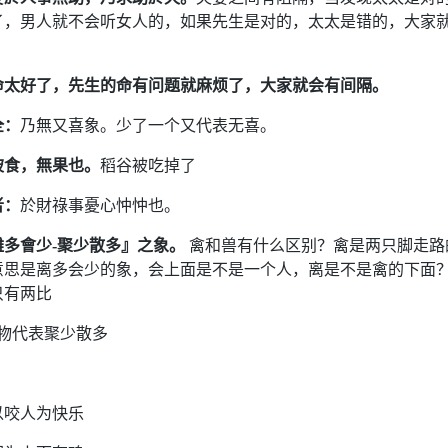
了，男人就不会听女人的，如果先生是对的，太太是错的，大家
命太好了，先生的命有问题就麻烦了，大家就会有间隔。
全：
乃無又喜象。少了一个又代表无喜。
被食，無果也。
稻谷被吃掉了
者：
於財祿事憂心忡忡也。
離多會少-聚少散多』之象。
禽和兽有什么区别？禽是两只脚走路
意思是离多会少的象，会上面是不是一个人，离是不是禽的下面
只有两比
物代表聚少散多
以咬人为快乐