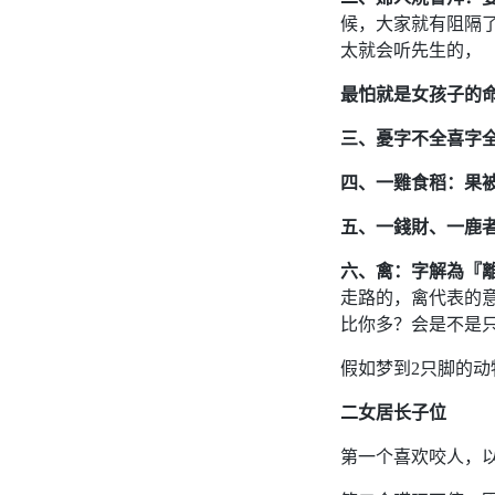
候，大家就有阻隔
太就会听先生的，
最怕就是女孩子的
三、憂字不全喜字
四、一雞食稻：果
五、一錢財、一鹿
六、禽：字解為『
走路的，禽代表的
比你多？会是不是
假如梦到2只脚的动
二女居长子位
第一个喜欢咬人，