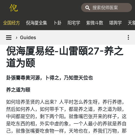
全国经方
倪海厦全集
卜卦
阳宅学
紫微斗数
堪舆学
天
›
Guides
倪海厦易经-山雷頤27-养之
道为颐
卦張騫尋黄河源，卜得之，乃知登天位也
养之道为颐
如何培养圣贤的人出来？人平时怎么养生呀，养行养德，
然后如何养人，如何带手下，都是养之道，养之道为颐，
中间都是空的，剩下两个阳。就像嘴巴张开来的样子，这
是吃东西的相，外实中虚的象，一个人最小的养就是养自
己，就像张嘴要吃食物一样，天地也在，养我们万物，那