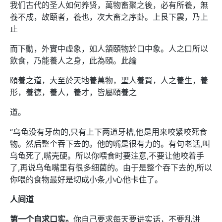
我们古代的圣人如何养贤，萬物畜聚之後，必有所養，無
養不成，故頤者，養也，次大畜之序卦。上艮下震，乃上
止
而下動，外實中虛象，如人頷頤物於口中象。人之口所以
飲食，乃能養人之身，此為頤。此論
頤養之道，大至於天地養萬物，聖人養賢，人之養生，養
形，養德，養人，養才，皆屬頤養之
道。
“乌龟没有牙齿的,只有上下两道牙槽,他是用来咬紧咬死食
物。然后整个吞下去的。他的嘴是很有力的。有句老话,叫
乌龟死了,嘴壳硬。所以你喂食时要注意,不要让他咬着手
了,再说乌龟嘴里有很多细菌的。由于是整个吞下去的,所以
你喂的食物最好是切成小条,小心他卡住了。
人间道
第一个自求口实。
你自己要求每天要讲实话，不要乱讲