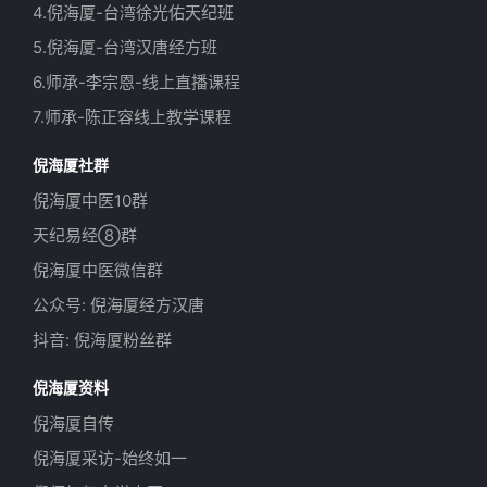
4.倪海厦-台湾徐光佑天纪班
5.倪海厦-台湾汉唐经方班
6.师承-李宗恩-线上直播课程
7.师承-陈正容线上教学课程
倪海厦社群
倪海厦中医10群
天纪易经⑧群
倪海厦中医微信群
公众号: 倪海厦经方汉唐
抖音: 倪海厦粉丝群
倪海厦资料
倪海厦自传
倪海厦采访-始终如一