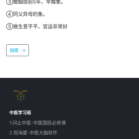
③婚姻提前5年，早婚象。
④同父异母的象。
⑤做生意平平，官运非常好
捐赠
→
中医学习班
1.问止中医-中医国民必修课
2.倪海厦-中医大脑软件