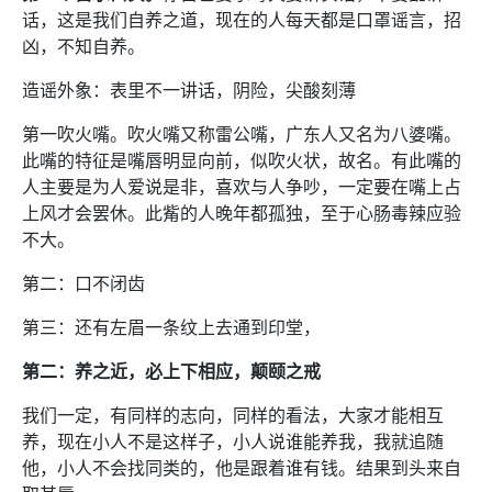
话，这是我们自养之道，现在的人每天都是口罩谣言，招
凶，不知自养。
造谣外象：表里不一讲话，阴险，尖酸刻薄
第一吹火嘴。吹火嘴又称雷公嘴，广东人又名为八婆嘴。
此嘴的特征是嘴唇明显向前，似吹火状，故名。有此嘴的
人主要是为人爱说是非，喜欢与人争吵，一定要在嘴上占
上风才会罢休。此觜的人晚年都孤独，至于心肠毒辣应验
不大。
第二：口不闭齿
第三：还有左眉一条纹上去通到印堂，
第二：养之近，必上下相应，颠颐之戒
我们一定，有同样的志向，同样的看法，大家才能相互
养，现在小人不是这样子，小人说谁能养我，我就追随
他，小人不会找同类的，他是跟着谁有钱。结果到头来自