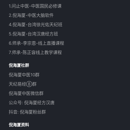
1.问止中医-中医国民必修课
2.倪海厦-中医大脑软件
4.倪海厦-台湾徐光佑天纪班
5.倪海厦-台湾汉唐经方班
6.师承-李宗恩-线上直播课程
7.师承-陈正容线上教学课程
倪海厦社群
倪海厦中医10群
天纪易经⑧群
倪海厦中医微信群
公众号: 倪海厦经方汉唐
抖音: 倪海厦粉丝群
倪海厦资料