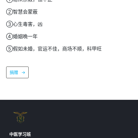
②智慧会蒙蔽
③心生毒害，凶
④婚姻晚一年
⑤假如未婚，官运不佳，商场不顺，科甲旺
捐赠
→
中医学习班