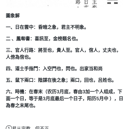
圖象解
一、日在雲中：昏暗之象，君主不明象。
二 、鳳啣書：喜訊至，金榜题名也。
三、官人行路：將至也，貴人至。官人，倌人，丈夫也，
人傍為倌也。
四、道士手指鬥：入空門也，閃也。出家当和尚
五、鼠下兩口：陰謀在後之象；兩口，回也，呂姓也。
六、時機：在春末（农历3月底，春由3加一个人组成，下
面一个日，等于是3月底最后一个日子，阳历5月中 ），日
為春之末尾也。
①易从宗教，但不正