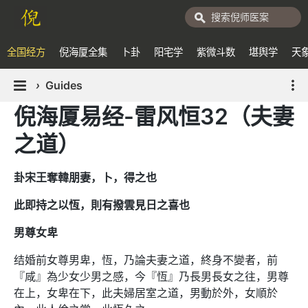
全国经方
倪海厦全集
卜卦
阳宅学
紫微斗数
堪舆学
天
›
Guides
倪海厦易经-雷风恒32（夫妻
之道）
卦宋王奪韓朋妻，卜，得之也
此即持之以恆，則有撥雲見日之喜也
男尊女卑
结婚前女尊男卑，恆，乃論夫妻之道，終身不變者，前
『咸』為少女少男之感，今『恆』乃長男長女之往，男尊
在上，女卑在下，此夫婦居室之道，男動於外，女順於