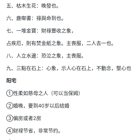
五、枯木生花：晚發也。
六、鹿啣書：祿與命到也。
七、一堆金寶：財祿豐收之象，
占疾厄，則有焚金紙之象。主喪服，二人去一也。
八、人立水邊：恐泣之象，主喪服。
九、三點在石上：心象，示人心在石上，不動念，堅心也
阳宅
①性柔如慈母之人（可以当保姆）
②婚晚，要到40岁以后结婚
③偏房或者2房
④财禄节省，非常节约。