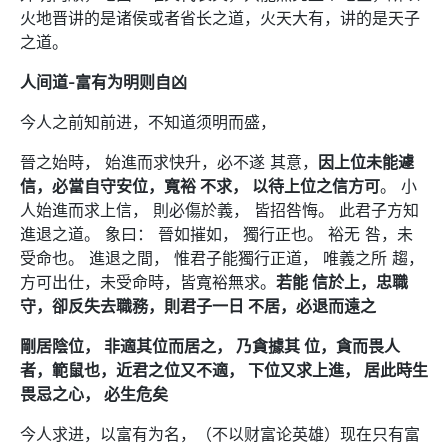
火地晋讲的是诸侯或者省长之道，火天大有，讲的是天子
之道。
人间道-富有为明则自凶
今人之前知前进，不知道须明而盛，
晉之始時， 始進而求快升，必不遂 其意，
因上位未能遽
信，必當自守安位，寬裕 不求， 以待上位之信方可
。 小
人始進而求上信， 則必傷於義， 皆招咎悔。 此君子方知
進退之道。 象曰： 晉如摧如， 獨行正也。 裕无 咎，未
受命也。 進退之間， 惟君子能獨行正道， 唯義之所 趨，
方可出仕，未受命時，皆寬裕無求。
若能 信於上，忠職
守，卻反失去職務，則君子一日 不居，必退而遠之
剛居陰位， 非適其位而居之， 乃貪據其 位，貪而畏人
者，範鼠也，近君之位又不適， 下位又求上進， 居此時生
畏忌之心， 必生危矣
今人求进，以富有为名，（不以财富论英雄）现在只有富