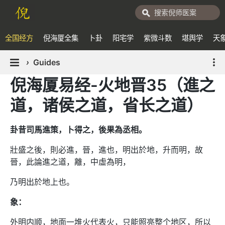
全国经方
倪海厦全集
卜卦
阳宅学
紫微斗数
堪舆学
天
›
Guides
倪海厦易经-火地晋35（進之
道，诸侯之道，省长之道）
卦昔司馬進策，卜得之，後果為丞相。
壯盛之後，則必進，晉，進也，明出於地，升而明，故
晉，此論進之道，離，中虛為明，
乃明出於地上也。
象：
外明内顺，地面一堆火代表火，只能照亮整个地区，所以