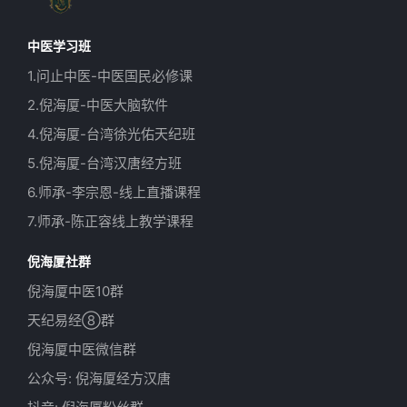
中医学习班
1.问止中医-中医国民必修课
2.倪海厦-中医大脑软件
4.倪海厦-台湾徐光佑天纪班
5.倪海厦-台湾汉唐经方班
6.师承-李宗恩-线上直播课程
7.师承-陈正容线上教学课程
倪海厦社群
倪海厦中医10群
天纪易经⑧群
倪海厦中医微信群
公众号: 倪海厦经方汉唐