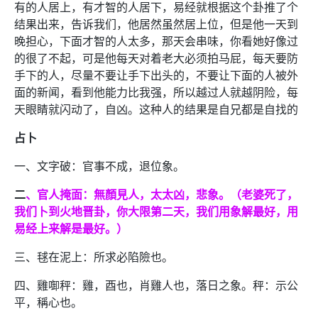
有的人居上，有才智的人居下，易经就根据这个卦推了个
结果出来，告诉我们，他居然虽然居上位，但是他一天到
晚担心，下面才智的人太多，那天会串味，你看她好像过
的很了不起，可是他每天对着老大必须拍马屁，每天要防
手下的人，尽量不要让手下出头的，不要让下面的人被外
面的新闻，看到他能力比我强，所以越过人就越阴险，每
天眼睛就闪动了，自凶。这种人的结果是自兄都是自找的
占卜
一、文字破：官事不成，退位象。
二
、官人掩面：無顏見人，太太凶，悲象。（老婆死了，
我们卜到火地晋卦，你大限第二天，我们用象解最好，用
易经上来解是最好。）
三、毬在泥上：所求必陷險也。
四、雞啣秤：雞，酉也，肖雞人也，落日之象。秤：示公
平，稱心也。