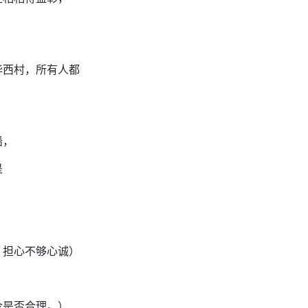
华西村，所有人都
船，
是
，担心不够心诚）
令是否合理。）