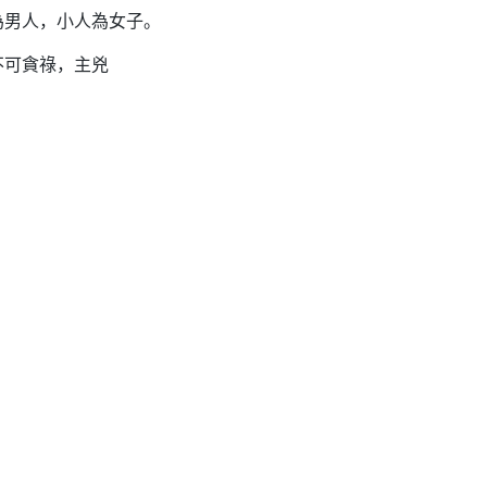
為男人，小人為女子。
不可貪祿，主兇