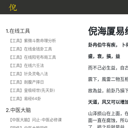
倪海厦易经
1.在线工具
【工具】紫微斗数命理分析
卦冉伯牛有疾， 卜
【工具】在线金钱卦工具
盛，衰，損，益
【工具】在线阳宅布局工具
【工具】在线六壬法
而不己必生益，自
【工具】针灸灵龟八法
震下，風雷二物互
【工具】剖腹产择日
【工具】皇极经世(先天卦)
故為益，前卦乃損
【工具】易经64卦
天道，风又可以增
2.中医大脑
山泽损山在上面，
【中医大脑】问止-中医必修课
面一直在腐蚀，所
了，损之后就是益
【软件】中医大脑软件