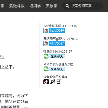
宅学
紫微斗数
堪舆学
天象学
人纪中医⑩群344091415
天纪易经⑧群1019370197
微信群:13034206167
巽上
公众号:倪海厦经方汉唐
損上益下，
抖音:倪海厦粉丝群
越来越高，因为下
地，地又开始饱满
互相相得益彰，一