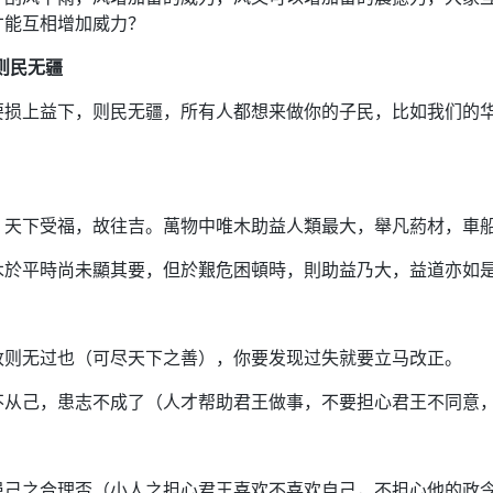
才能互相增加威力？
则民无疆
要损上益下，则民无疆，所有人都想来做你的子民，比如我们的
，天下受福，故往吉。萬物中唯木助益人類最大，舉凡葯材，車
木於平時尚未顯其要，但於艱危困頓時，則助益乃大，益道亦如
改则无过也（可尽天下之善），你要发现过失就要立马改正。
不从己，患志不成了（人才帮助君王做事，不要担心君王不同意
患己之合理否（小人之担心君王喜欢不喜欢自己，不担心他的政