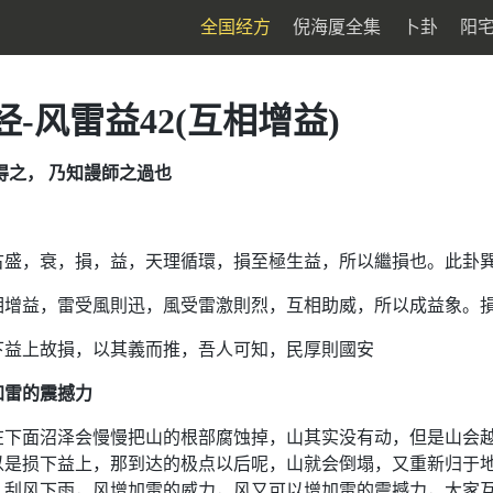
全国经方
倪海厦全集
卜卦
阳
-风雷益42(互相增益)
得之， 乃知謾師之過也
古盛，衰，損，益，天理循環，損至極生益，所以繼損也。此卦
相增益，雷受風則迅，風受雷激則烈，互相助威，所以成益象。
下益上故損，以其義而推，吾人可知，民厚則國安
加雷的震撼力
在下面沼泽会慢慢把山的根部腐蚀掉，山其实没有动，但是山会
以是损下益上，那到达的极点以后呢，山就会倒塌，又重新归于
，刮风下雨，风增加雷的威力，风又可以增加雷的震撼力，大家