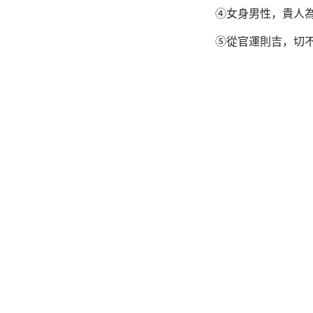
④女身男性，貴人
⑤從官運則吉，切