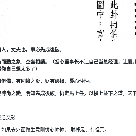
倌人，丈夫也，事必先成後破。
時而動之象，空坐相請。（担心董事长不让自己当总经理，让而
属你自己想太多了）
祿俱備，有回祿之災，財有破損，憂心忡忡。
畏時尚之變，明知先成後破，仍走馬上任，以損上益下之道，天
成后又破
，如果去外面做生意则忧心忡忡， 財祿足，有祖業。