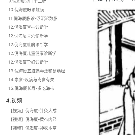
9.倪海厦鬼门十三针
10.倪海厦眼诊虹膜
11.倪海厦脉诊-浮沉迟数脉
12.倪海厦脊柱诊断学
12.倪海厦耳穴诊断学
12.倪海厦肚脐诊断学
12.倪海厦儿童健康诊断学
12.倪海厦孕妇诊断学
13.倪海厦五脏逼毒法和易筋经
14.素食-疾病与肉食有关
15.倪海厦长寿-多吃海带
4.视频
【视频】倪海厦-针灸大成
【视频】倪海厦-黄帝内经
【视频】倪海厦-神农本草