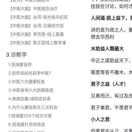
挂就在讨论，如何
【中医大脑】中医观念治疗
【中医大脑】台湾-徐光佑天纪班
人间道-损上益下，
【中医大脑】台湾-汉唐经方班
讲的是为政之人，
【中医大脑】李宗恩-线上直播
想去华西村
【中医大脑】陈正容线上教学课
木助益人類最大
3.诊断学
中正之道助益天下
1.倪海厦自传
築室等皆不離木，
2.倪师谈如何自学中医?
2.中医六大健康标准
君子之益（人才）
3.中医身体六大防御系统
见善而迁，有过及
4.疾病加重/减轻症状表
5.为什么要给医生三次机会
君子事君，不患君
7.倪海厦259个经方方案
小人之君
8.倪海厦针灸经验谈
但患君不从己，不