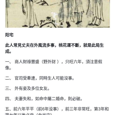
阳宅
此人常見丈夫在外風流多事，桃花運不斷，就是此局生
成。
一、 商人財祿豐盛（野外财 ），只旺六年，須注意假
像。
二、 官司受牽連，同時生人可能沒事。
三、 外有妾及多位女友。
四、 夫妻失和，如命中屬二婚命，則必破。
五、前六年平平（前6年没事），前三年非常旺，第3年和
第七年以後必兇（血光灾）