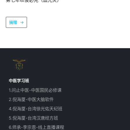
捐赠
→
中医学习班
1.问止中医-中医国民必修课
2.倪海厦-中医大脑软件
4.倪海厦-台湾徐光佑天纪班
5.倪海厦-台湾汉唐经方班
6.师承-李宗恩-线上直播课程