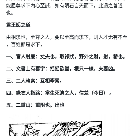
能屈尊求下內心至誠，如有隕石自天而下，此遇之善道
也。
君王姤之道
由相求也，至尊之人，要以至高而求下，则人才无有不至
，百姓都是求下，
一、官人射鹿：丈夫也，取祿狀，野外之財，射，發也。
二、文書上有喜字：摇摇欲墜，根只一線，夫妻凶。
三、二人執索：互相牽累。
四、綠衣人指路：掌生死簿之人，信差（今日） 。
五、二重山：重阻也。出也