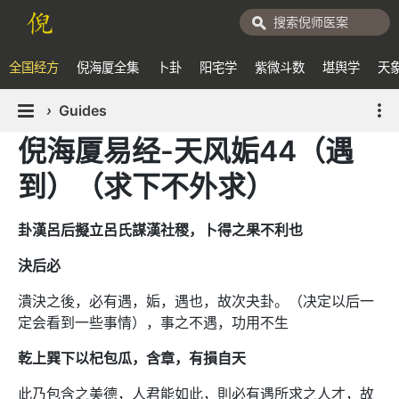
全国经方
倪海厦全集
卜卦
阳宅学
紫微斗数
堪舆学
天
›
Guides
倪海厦易经-天风姤44（遇
到）（求下不外求）
卦漢呂后擬立呂氏謀漢社稷，卜得之果不利也
決后必
潰決之後，必有遇，姤，遇也，故次夬卦。（决定以后一
定会看到一些事情），事之不遇，功用不生
乾上巽下以杞包瓜，含章，有損自天
此乃包含之美德，人君能如此，則必有遇所求之人才，故