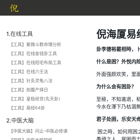
倪海厦易经
1.在线工具
【工具】紫微斗数命理分析
卦李德裕罷相時，
【工具】在线金钱卦工具
什么是困？外悦内
【工具】在线阳宅布局工具
【工具】在线六壬法
外面强颜欢笑，里
【工具】针灸灵龟八法
为什么会有困卦？
【工具】剖腹产择日
【工具】皇极经世(先天卦)
至極，不知進退，
今水在澤下乃枯涸無
【工具】易经64卦
君子处困，乐安天
2.中医大脑
【中医大脑】问止-中医必修课
困之時，如何用困
愚頑之人，居困而
【软件】中医大脑软件