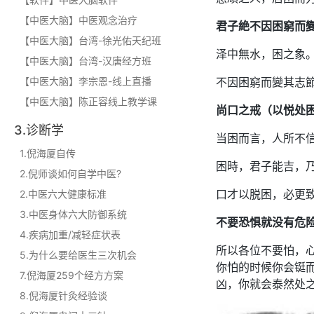
【中医大脑】中医观念治疗
君子絶不因困窮而
【中医大脑】台湾-徐光佑天纪班
泽中無水，困之象
【中医大脑】台湾-汉唐经方班
【中医大脑】李宗恩-线上直播
不因困窮而變其志
【中医大脑】陈正容线上教学课
尚口之戒（以悦处
3.诊断学
当困而言，人所不
1.倪海厦自传
困時，君子能吉，
2.倪师谈如何自学中医?
2.中医六大健康标准
口才以脱困，必更
3.中医身体六大防御系统
不要恐惧就没有危
4.疾病加重/减轻症状表
所以各位不要怕，
5.为什么要给医生三次机会
你怕的时候你会铤
7.倪海厦259个经方方案
凶，你就会泰然处
8.倪海厦针灸经验谈