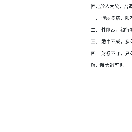
困之於人大矣，吾
一、 體弱多病，限
二、 性剛烈，獨行
三、 婚事不成，多
四、 財祿不守，只
解之唯大過可也