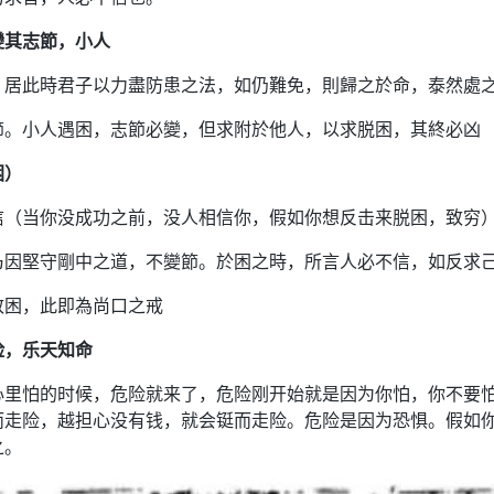
變其志節，小人
。居此時君子以力盡防患之法，如仍難免，則歸之於命，泰然處
節。小人遇困，志節必變，但求附於他人，以求脱困，其終必凶
困）
信（当你没成功之前，没人相信你，假如你想反击来脱困，致穷
乃因堅守剛中之道，不變節。於困之時，所言人必不信，如反求
致困，此即為尚口之戒
险，乐天知命
心里怕的时候，危险就来了，危险刚开始就是因为你怕，你不要
而走险，越担心没有钱，就会铤而走险。危险是因为恐惧。假如
之。