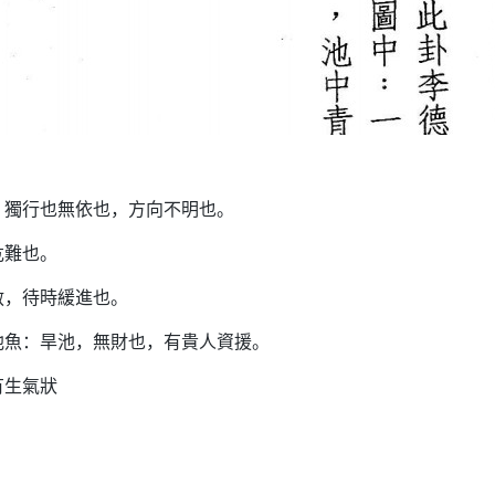
：獨行也無依也，方向不明也。
危難也。
救，待時緩進也。
池魚：旱池，無財也，有貴人資援。
有生氣狀