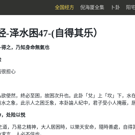
全国经方
倪海厦全集
卜卦
阳
-泽水困47-(自得其乐）
卜得之，乃知身命無氣也
险
面很担心
私欲使然，終必至困，故困次升也。此卦「兌」上「坎」下，水
水之象，此示人之困乏象，本卦論人紀中，君子受小人掩蔽，居窮
命，处险以悦
之道，乃易之精神，大人居困時，以樂天安命，隨時善處，自得
力求言，人必不信也。