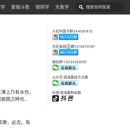
宅学
紫微斗数
堪舆学
天象学
人纪中医⑩群344091415
天纪易经⑧群1019370197
微信群:13034206167
公众号:倪海厦经方汉唐
在澤上乃有水也，
抖音:倪海厦粉丝群
困之時也..
其樂，必吉。有