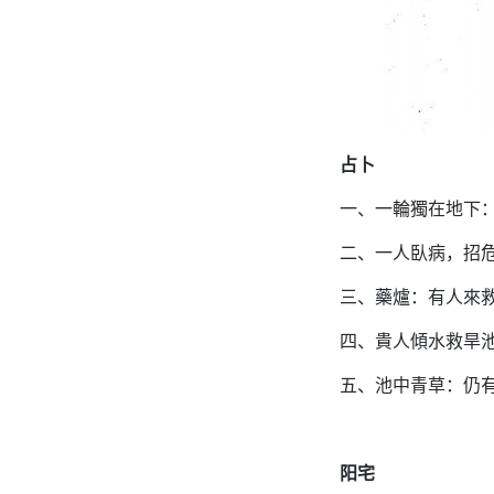
占卜
一、一輪獨在地下
二、一人臥病，招
三、藥爐：有人來
四、貴人傾水救旱
五、池中青草：仍
阳宅