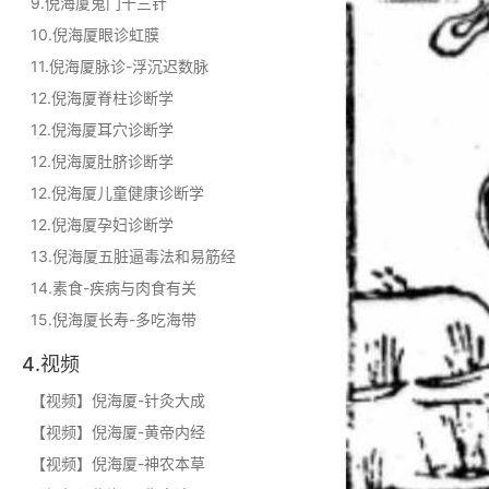
9.倪海厦鬼门十三针
10.倪海厦眼诊虹膜
11.倪海厦脉诊-浮沉迟数脉
12.倪海厦脊柱诊断学
12.倪海厦耳穴诊断学
12.倪海厦肚脐诊断学
12.倪海厦儿童健康诊断学
12.倪海厦孕妇诊断学
13.倪海厦五脏逼毒法和易筋经
14.素食-疾病与肉食有关
15.倪海厦长寿-多吃海带
4.视频
【视频】倪海厦-针灸大成
【视频】倪海厦-黄帝内经
【视频】倪海厦-神农本草