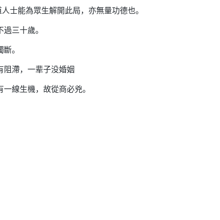
道人士能為眾生解開此局，亦無量功德也。
不過三十歲。
獨斷。
有阻滯，一辈子没婚姻
有一線生機，故從商必兇。