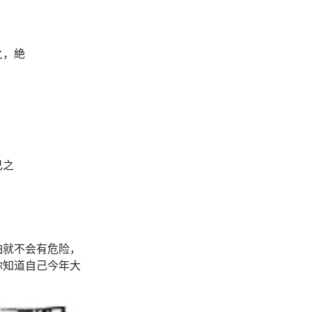
之，絶
）
己之
怕就不会有危险，
你知道自己今年大