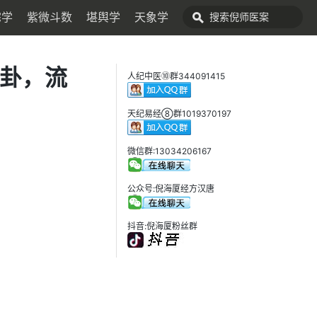
宅学
紫微斗数
堪舆学
天象学
天卦，流
人纪中医⑩群344091415
天纪易经⑧群1019370197
微信群:13034206167
公众号:倪海厦经方汉唐
抖音:倪海厦粉丝群