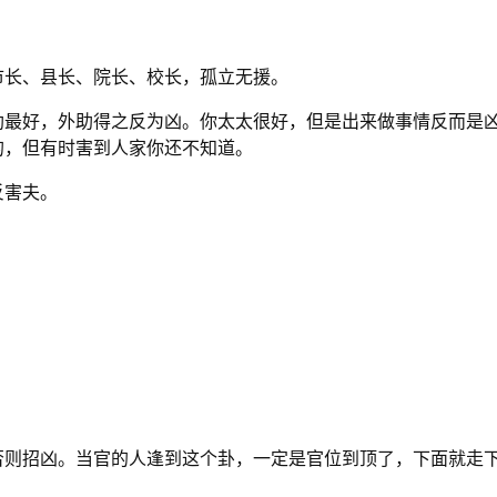
市长、县长、院长、校长，孤立无援。
助最好，外助得之反为凶。你太太很好，但是出来做事情反而是
的，但有时害到人家你还不知道。
反害夫。
。
否则招凶。当官的人逢到这个卦，一定是官位到顶了，下面就走