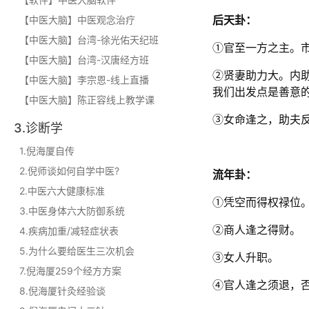
【中医大脑】中医观念治疗
后天卦：
【中医大脑】台湾-徐光佑天纪班
①官至一方之主。
【中医大脑】台湾-汉唐经方班
②贤妻助力大。内
【中医大脑】李宗恩-线上直播
我们出发点是善意
【中医大脑】陈正容线上教学课
③女命逢之，助夫
3.诊断学
1.倪海厦自传
2.倪师谈如何自学中医?
流年卦：
2.中医六大健康标准
①凭空而得权禄位
3.中医身体六大防御系统
②商人逢之得财。
4.疾病加重/减轻症状表
5.为什么要给医生三次机会
③女人升职。
7.倪海厦259个经方方案
④官人逢之须退，
8.倪海厦针灸经验谈