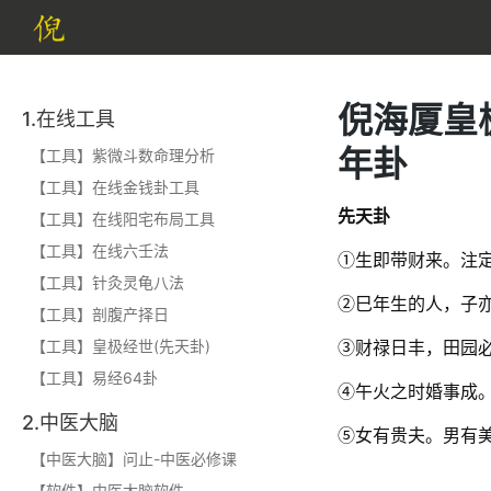
倪海厦皇
1.在线工具
年卦
【工具】紫微斗数命理分析
【工具】在线金钱卦工具
先天卦
【工具】在线阳宅布局工具
【工具】在线六壬法
①生即带财来。注
【工具】针灸灵龟八法
②巳年生的人，子
【工具】剖腹产择日
【工具】皇极经世(先天卦)
③财禄日丰，田园
【工具】易经64卦
④午火之时婚事成
2.中医大脑
⑤女有贵夫。男有
【中医大脑】问止-中医必修课
【软件】中医大脑软件