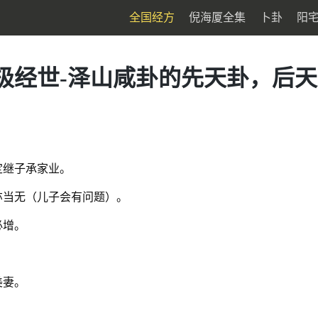
全国经方
倪海厦全集
卜卦
阳
极经世-泽山咸卦的先天卦，后
定继子承家业。
亦当无（儿子会有问题）。
必增。
。
美妻。