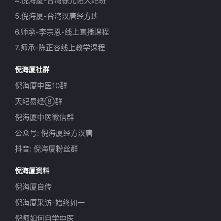
4.倪海厦-台湾徐光佑天纪班
5.倪海厦-台湾汉唐经方班
6.师承-李宗恩-线上直播课程
7.师承-陈正容线上教学课程
倪海厦社群
倪海厦中医10群
天纪易经⑧群
倪海厦中医微信群
公众号: 倪海厦经方汉唐
抖音: 倪海厦粉丝群
倪海厦资料
倪海厦自传
倪海厦采访-始终如一
倪师如何自学中医