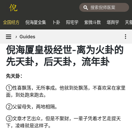
全国经方
倪海厦全集
卜卦
阳宅学
紫微斗数
堪舆学
天
›
Guides
倪海厦皇极经世-离为火卦的
先天卦，后天卦，流年卦
先天卦：
①性喜飘荡，无所事成。他就到处飘荡，不喜欢呆在家里
面，到处跑来跑去。
②父留母失，两地相隔。
③文章才艺出众，但是不聚财，一辈子凭着才艺走提天
下，凌峰就是这样子。