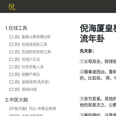
倪海厦皇
1.在线工具
流年卦
【工具】紫微斗数命理分析
【工具】在线金钱卦工具
先天卦：
【工具】在线阳宅布局工具
【工具】在线六壬法
①父母双全，财禄
【工具】针灸灵龟八法
②婚事逢田凶，重
【工具】剖腹产择日
的，比如说，
陳
，
【工具】皇极经世(先天卦)
【工具】易经64卦
③余为官星。其他
2.中医大脑
他的就是次之，公
【中医大脑】问止-中医必修课
③唯防婚约。注意
【软件】中医大脑软件