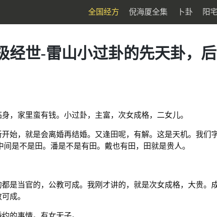
全国经方
倪海厦全集
卜卦
阳
极经世-雷山小过卦的先天卦，
临身，家里蛮有钱。小过卦，主富，次女成格，二女儿。
新开始，就是会离婚再结婚。又逢田呢，有解。这是天机。我们
中间是不是田。潘是不是有田。戴也有田，田就是贵人。
的都是当官的，公教可成。我刚才讲的，就是次女成格，大贵。
教可成。
婚约的事情。有女无子。