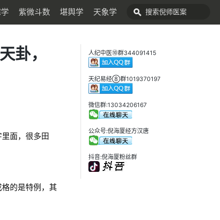
宅学
紫微斗数
堪舆学
天象学
后天卦，
人纪中医⑩群344091415
天纪易经⑧群1019370197
微信群:13034206167
公众号:倪海厦经方汉唐
字里面，很多田
抖音:倪海厦粉丝群
成格的是特例，其