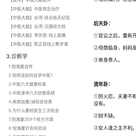
【中医大脑】中医观念治疗
【中医大脑】台湾-徐光佑天纪班
后天卦：
【中医大脑】台湾-汉唐经方班
【中医大脑】李宗恩-线上直播
①官讼之后，重新
【中医大脑】陈正容线上教学课
②母荫临身，妈妈
3.诊断学
③单身贵人。
1.倪海厦自传
2.倪师谈如何自学中医?
2.中医六大健康标准
流年卦：
3.中医身体六大防御系统
①防火厄，夫妻不
4.疾病加重/减轻症状表
没有。
5.为什么要给医生三次机会
②财不缺。
7.倪海厦259个经方方案
8.倪海厦针灸经验谈
③女人逢之主不利