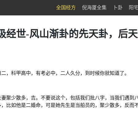
全国经方
倪海厦全集
卜卦
阳
极经世-风山渐卦的先天卦，后
第二，科甲高中，有考必中，二人久分，到时候你就知道了。
。
夫妻聚少散多，吉。不要说这个，包括我们批八字，当我们遇到
多，比如他是二婚命，可是她先生是当船员的，聚少散多，反而