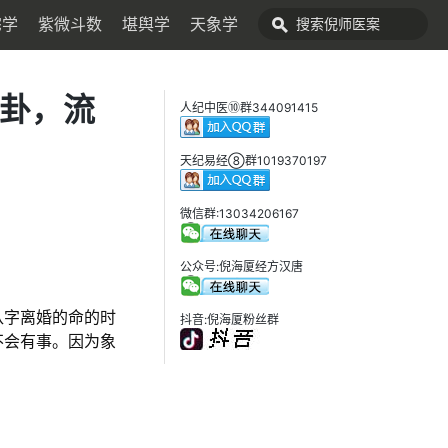
宅学
紫微斗数
堪舆学
天象学
天卦，流
人纪中医⑩群344091415
天纪易经⑧群1019370197
微信群:13034206167
公众号:倪海厦经方汉唐
八字离婚的命的时
抖音:倪海厦粉丝群
不会有事。因为象