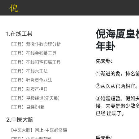
倪海厦皇
1.在线工具
年卦
【工具】紫微斗数命理分析
【工具】在线金钱卦工具
先天卦：
【工具】在线阳宅布局工具
【工具】在线六壬法
①渐进的象，排名
【工具】针灸灵龟八法
②从医从官两相宜
【工具】剖腹产择日
【工具】皇极经世(先天卦)
③婚姻短暂。假如
候，夫妻是聚少散
【工具】易经64卦
已经 出现了。
2.中医大脑
【中医大脑】问止-中医必修课
后天卦：
【软件】中医大脑软件