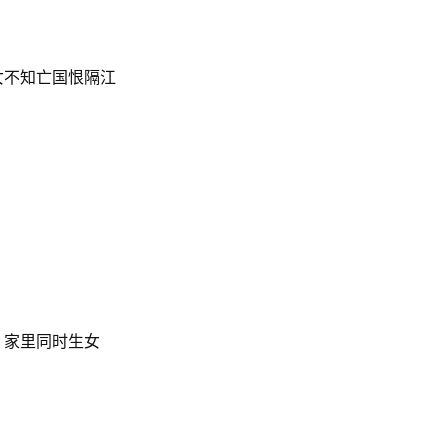
女不知亡国恨隔江
，家里同时生女