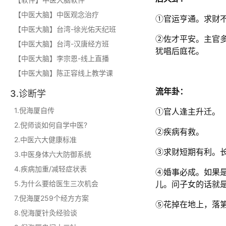
【中医大脑】中医观念治疗
①官运亨通。求财
【中医大脑】台湾-徐光佑天纪班
②佐才平安。主官
【中医大脑】台湾-汉唐经方班
犹唱后庭花。
【中医大脑】李宗恩-线上直播
【中医大脑】陈正容线上教学课
流年卦：
3.诊断学
1.倪海厦自传
①官人逢主升迁。
2.倪师谈如何自学中医?
②疾病有救。
2.中医六大健康标准
③求财短期有利。
3.中医身体六大防御系统
4.疾病加重/减轻症状表
④婚事必成。如果
5.为什么要给医生三次机会
儿。问子女的话就
7.倪海厦259个经方方案
⑤花掉在地上，落
8.倪海厦针灸经验谈