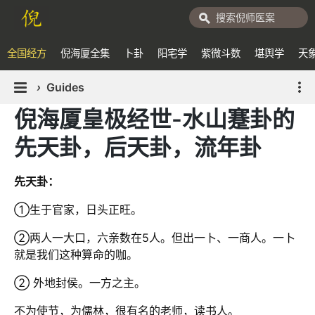
全国经方
倪海厦全集
卜卦
阳宅学
紫微斗数
堪舆学
天
›
Guides
倪海厦皇极经世-水山蹇卦的
先天卦，后天卦，流年卦
先天卦：
①生于官家，日头正旺。
②两人一大口，六亲数在5人。但出一卜、一商人。一卜
就是我们这种算命的咖。
② 外地封侯。一方之主。
不为使节，为儒林，很有名的老师，读书人。