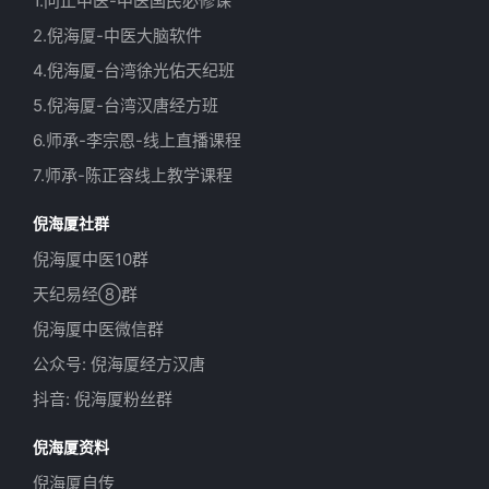
1.问止中医-中医国民必修课
2.倪海厦-中医大脑软件
4.倪海厦-台湾徐光佑天纪班
5.倪海厦-台湾汉唐经方班
6.师承-李宗恩-线上直播课程
7.师承-陈正容线上教学课程
倪海厦社群
倪海厦中医10群
天纪易经⑧群
倪海厦中医微信群
公众号: 倪海厦经方汉唐
抖音: 倪海厦粉丝群
倪海厦资料
倪海厦自传