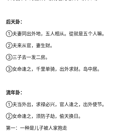
后天卦：
①夫妻同出外地，五人相从。從就是五个人嘛。
②夫来从官，妻生财。
③三子去一发二房。
③女命逢之，千里单骑，出外求财。岛中居。
流年卦：
①夫当外出，求禄必兴，官人逢之，出外使节。
②女命逢之，须防子劫，偷天换日。
第一：一种是儿子被人家抱走