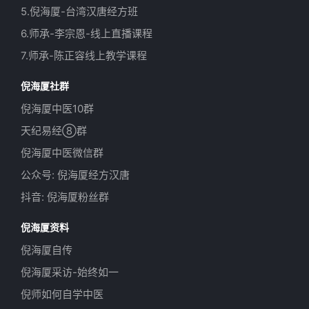
5.倪海厦-台湾汉唐经方班
6.师承-李宗恩-线上直播课程
7.师承-陈正容线上教学课程
倪海厦社群
倪海厦中医10群
天纪易经⑧群
倪海厦中医微信群
公众号: 倪海厦经方汉唐
抖音: 倪海厦粉丝群
倪海厦资料
倪海厦自传
倪海厦采访-始终如一
倪师如何自学中医