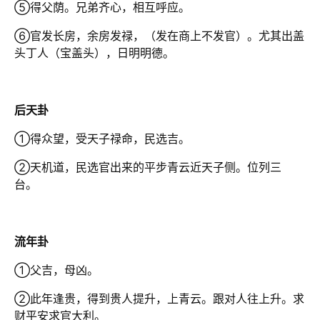
⑤得父荫。兄弟齐心，相互呼应。
⑥官发长房，余房发禄，（发在商上不发官）。尤其出盖
头丁人（宝盖头），日明明德。
后天卦
①得众望，受天子禄命，民选吉。
②天机道，民选官出来的平步青云近天子侧。位列三
台。
流年卦
①父吉，母凶。
②此年逢贵，得到贵人提升，上青云。跟对人往上升。求
财平安求官大利。