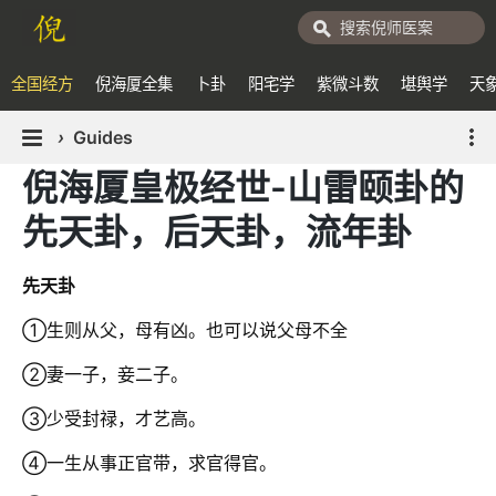
全国经方
倪海厦全集
卜卦
阳宅学
紫微斗数
堪舆学
天
›
Guides
倪海厦皇极经世-山雷颐卦的
先天卦，后天卦，流年卦
先天卦
①生则从父，母有凶。也可以说父母不全
②妻一子，妾二子。
③少受封禄，才艺高。
④一生从事正官带，求官得官。