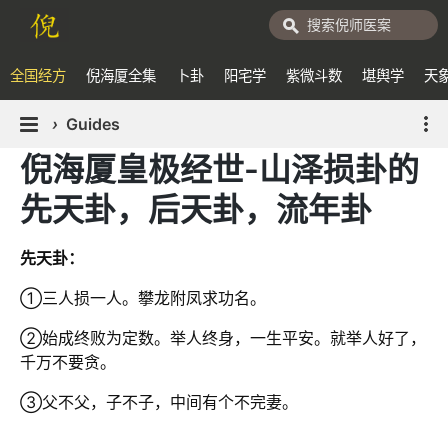
全国经方
倪海厦全集
卜卦
阳宅学
紫微斗数
堪舆学
天
›
Guides
倪海厦皇极经世-山泽损卦的
先天卦，后天卦，流年卦
先天卦：
①三人损一人。攀龙附凤求功名。
②始成终败为定数。举人终身，一生平安。就举人好了，
千万不要贪。
③父不父，子不子，中间有个不完妻。