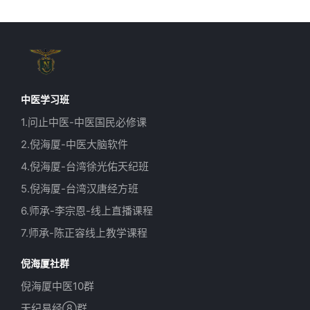
中医学习班
1.问止中医-中医国民必修课
2.倪海厦-中医大脑软件
4.倪海厦-台湾徐光佑天纪班
5.倪海厦-台湾汉唐经方班
6.师承-李宗恩-线上直播课程
7.师承-陈正容线上教学课程
倪海厦社群
倪海厦中医10群
天纪易经⑧群