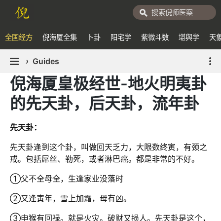
全国经方
倪海厦全集
卜卦
阳宅学
紫微斗数
堪舆学
天
›
Guides
倪海厦皇极经世-地火明夷卦
的先天卦，后天卦，流年卦
先天卦：
先天卦逢到这个卦，叫做回天乏力，大限数终寅，有颈之
戒。包括屌丝、勒死，或者淋巴癌。都是非常的不好。
①父不全母全，生逢家业没落时
②又逢寅年，雪上加霜，母有凶。
③申猴有回禄。就是火灾。破财又损人。先天卦是这个，