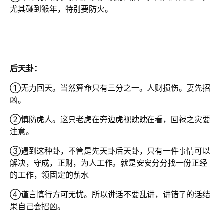
尤其碰到猴年，特别要防火。
后天卦：
①无力回天。当然算命只有三分之一。人财损伤。妻先招
凶。
②慎防虎人。这只老虎在旁边虎视眈眈在看，回禄之灾要
注意。
③遇到这种卦，不管是先天卦后天卦，只有一件事情可以
解决，守成，正财，为人工作。就是安安分分找一份正经
的工作，领固定的薪水
④谨言慎行方可无忧。所以讲话不要乱讲，讲错了的话结
果自己会招凶。