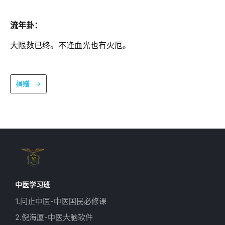
流年卦：
大限数已终。不逢血光也有火厄。
捐赠
→
中医学习班
1.问止中医-中医国民必修课
2.倪海厦-中医大脑软件