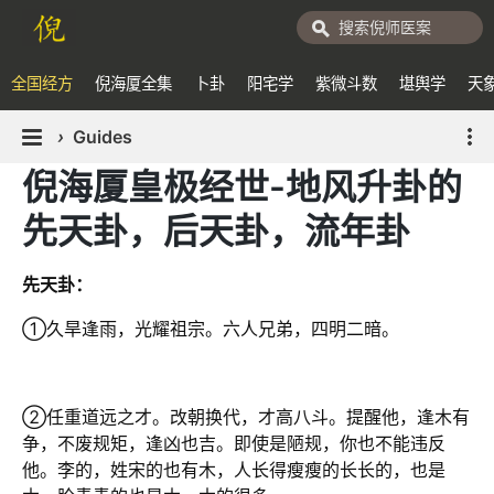
全国经方
倪海厦全集
卜卦
阳宅学
紫微斗数
堪舆学
天
›
Guides
倪海厦皇极经世-地风升卦的
先天卦，后天卦，流年卦
先天卦：
①久旱逢雨，光耀祖宗。六人兄弟，四明二暗。
②任重道远之才。改朝换代，才高八斗。提醒他，逢木有
争，不废规矩，逢凶也吉。即使是陋规，你也不能违反
他。李的，姓宋的也有木，人长得瘦瘦的长长的，也是